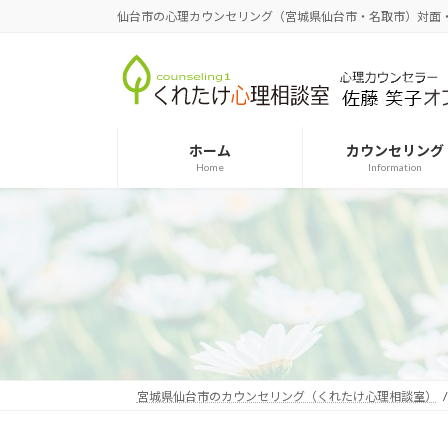
コ
ナ
仙台市の心理カウンセリング（宮城県仙台市・名取市）対面
ン
ビ
テ
ゲ
ン
ー
ツ
シ
へ
ョ
ホーム
カウンセリング
ス
ン
Home
Information
キ
に
ッ
移
プ
動
宮城県仙台市のカウンセリング（くれたけ心理相談室）