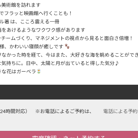
も美術館を訪れます
人でフラッと映画館へ行くことも！
ル著 は、こころ震える一冊
箱をあけるようなワクワク感があります
やチームづくり、マネジメントの視点から見ると面白さ倍増！
三様、かわいい寝顔が癒しです
けなかった時を経て、今はまた、大好きな海を眺めることがで
な気持ちに。日中、太陽と月が出ていると得した気分♪
きな花はガーベラ
24時間対応） ※お電話によるご予約は、
電話による予約