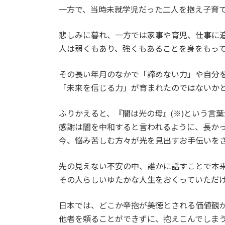
一方で、当時未就学児だった二人を抱え子育
悲しみに暮れ、一方では家事や育児、仕事に
人は弱くもあり、強くもあることを身をもっ
その⻑い年月のなかで「諦めない力」や自分
「未来を信じる力」が育まれたのではないか
ふりかえると、『闇は光の母』(※)という言
感謝は闇を中和すると言われるように、⻑か
今、悩み苦しむ方々が光を見出すお手伝いを
先の見えない不安の中、誰かに話すことで本
その人らしいゆたかな人生をおくっていただ
日本では、どこか辛抱が美徳とされる価値観
他者を頼ることができずに、抱えこんでしま