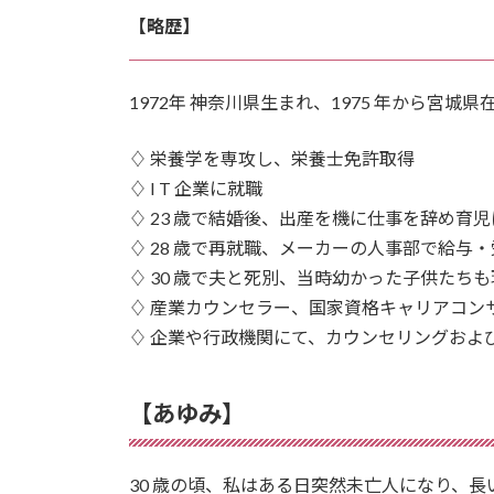
【略歴】
1972年 神奈川県生まれ、1975 年から宮城県
♢ 栄養学を専攻し、栄養士免許取得
♢ I T 企業に就職
♢ 23 歳で結婚後、出産を機に仕事を辞め育
♢ 28 歳で再就職、メーカーの人事部で給与
♢ 30 歳で夫と死別、当時幼かった子供たち
♢ 産業カウンセラー、国家資格キャリアコン
♢ 企業や行政機関にて、カウンセリングおよ
【あゆみ】
30 歳の頃、私はある日突然未亡人になり、