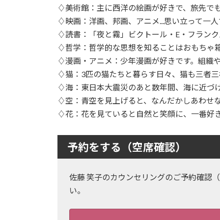
♢美術館：主に⻄洋の絵画が好きで、旅先で
♢映画：洋画、邦画、アニメ...思い立って一
♢読書：「夜と霧」ビクトール・E・フランク
♢哲学：哲学的な思想を知ることはおもちゃ
♢漫画・アニメ：少年漫画が好きです。組織
♢猫：3匹の猫たちと暮らす日々、猫も三者
♢海：東日本大震災のあと数年間、海に近づ
♢空：⻘空を見上げると、なんだかしあわせ
♢花：花を見ていると自然と笑顔に、一番好
予約をする（空席確認）
佐藤 笑子のカウンセリングのご予約確認（
い。