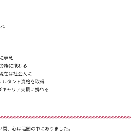
在住
児に専念
・労務に携わる
も現在は社会人に
サルタント資格を取得
びキャリア支援に携わる
⻑い間、心は暗闇の中にありました。