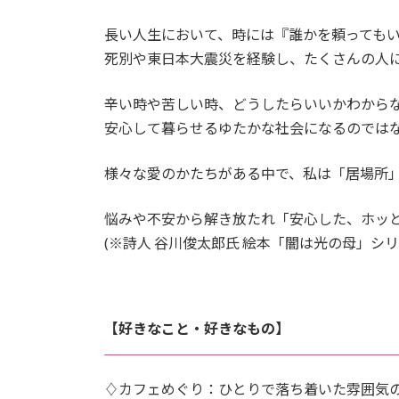
⻑い人生において、時には『誰かを頼っても
死別や東日本大震災を経験し、たくさんの人
辛い時や苦しい時、どうしたらいいかわから
安心して暮らせるゆたかな社会になるのでは
様々な愛のかたちがある中で、私は「居場所
悩みや不安から解き放たれ「安心した、ホッ
(※詩人 谷川俊太郎氏 絵本「闇は光の母」シリ
【好きなこと・好きなもの】
♢カフェめぐり：ひとりで落ち着いた雰囲気