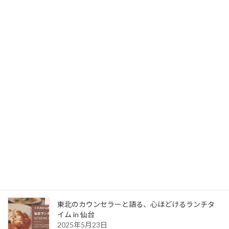
きもち
2022年4月11日
はじめまして、心理カウンセラーの佐藤笑子
（さとうえみこ）です。 ご覧いただきありがと
うございます。 ” おわりははじまり ” 桜咲く、は
じまりの季節に、 新たなスタートを迎えた方々
がたくさんいらっしゃいますね♪ 私も50 […]
続きを読む
最新記事
はじめまして、またね、の間に。
2025年6月14日
東北のカウンセラーと語る、心ほどけるランチタ
イム in 仙台
2025年5月23日